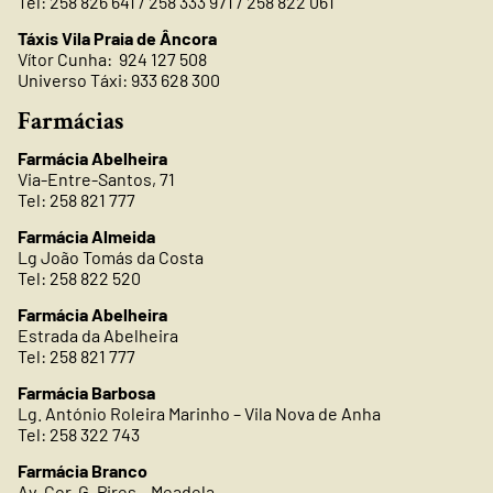
Tel: 258 826 641 / 258 333 971 / 258 822 061
Táxis Vila Praia de Âncora
Vítor Cunha: 924 127 508
Universo Táxi: 933 628 300
Farmácias
Farmácia Abelheira
Via-Entre-Santos, 71
Tel: 258 821 777
Farmácia Almeida
Lg João Tomás da Costa
Tel: 258 822 520
Farmácia Abelheira
Estrada da Abelheira
Tel: 258 821 777
Farmácia Barbosa
Lg. António Roleira Marinho – Vila Nova de Anha
Tel: 258 322 743
Farmácia Branco
Av. Cor. G. Pires – Meadela