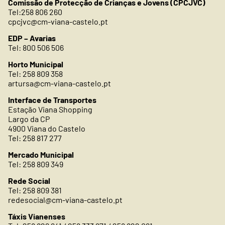
Comissão de Protecção de Crianças e Jovens (CPCJVC)
Tel:258 806 260
cpcjvc@cm-viana-castelo.pt
EDP – Avarias
Tel: 800 506 506
Horto Municipal
Tel: 258 809 358
artursa@cm-viana-castelo.pt
Interface de Transportes
Estação Viana Shopping
Largo da CP
4900 Viana do Castelo
Tel: 258 817 277
Mercado Municipal
Tel: 258 809 349
Rede Social
Tel: 258 809 381
redesocial@cm-viana-castelo.pt
Táxis Vianenses